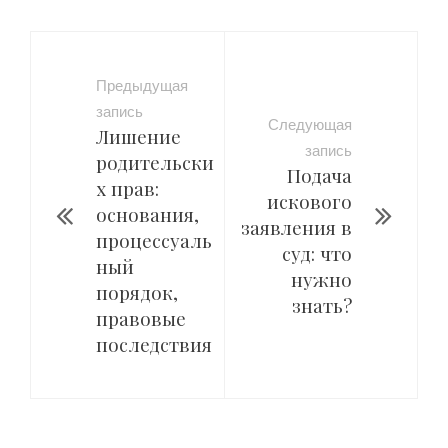
Предыдущая
запись
Следующая
Лишение
запись
родительски
Подача
х прав:
искового
основания,
заявления в
процессуаль
суд: что
ный
нужно
порядок,
знать?
правовые
последствия