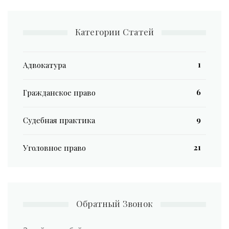
Категории Статей
1
Адвокатура
6
Гражданское право
9
Судебная практика
21
Уголовное право
Обратный Звонок
ФИО