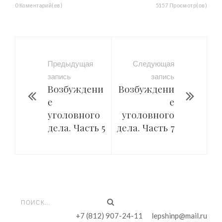
0 Коментарий(ев)
5157 Просмотр(ов)
Предыдущая
Следующая
запись
запись
Возбуждени
Возбуждени
е
е
уголовного
уголовного
дела. Часть 5
дела. Часть 7