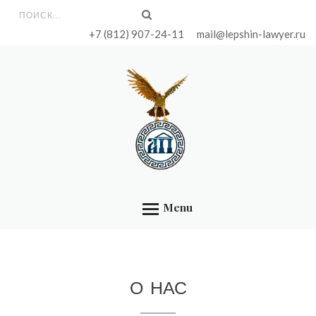
ГЛАВНАЯ
Форма поиска
+7 (812) 907-24-11
mail@lepshin-lawyer.ru
ОБО МНЕ
УСЛУГИ
ЦЕНЫ
БИБЛИОТЕКА
КОНТАКТЫ
О НАС
Menu
О НАС