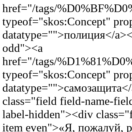
href="/tags/%D0%BF
typeof="skos:Concept" prop
datatype="">полиция</a></
odd"><a
href="/tags/%D1%81
typeof="skos:Concept" prop
datatype="">самозащита</
class="field field-name-fiel
label-hidden"><div class="f
item even">«Я, пожалуй, 