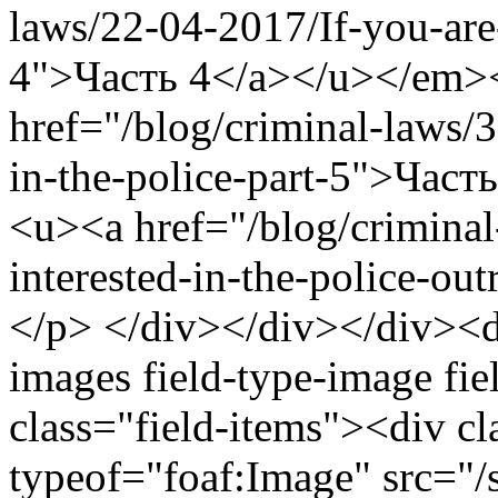
laws/22-04-2017/If-you-are-
4">Часть 4</a></u></em>
href="/blog/criminal-laws/3
in-the-police-part-5">Час
<u><a href="/blog/criminal
interested-in-the-police-
</p> </div></div></div><di
images field-type-image fi
class="field-items"><div c
typeof="foaf:Image" src="/s