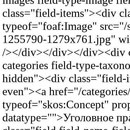
class="field-items"><div c
typeof="foaf:Image" src="/si
1255790-1279x761.jpg" wid
/></div></div></div><div cl
categories field-type-taxon
hidden"><div class="field-
even"><a href="/categories
typeof="skos:Concept" prop
datatype="">Уголовное пр