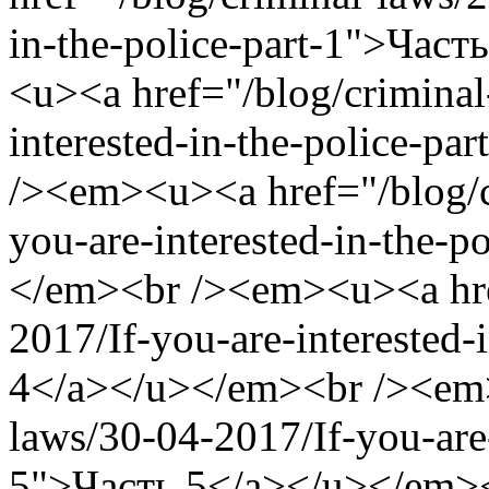
in-the-police-part-1">Час
<u><a href="/blog/criminal
interested-in-the-police-p
/><em><u><a href="/blog/c
you-are-interested-in-the-
</em><br /><em><u><a href
2017/If-you-are-interested-
4</a></u></em><br /><em>
laws/30-04-2017/If-you-are-
5">Часть 5</a></u></em>