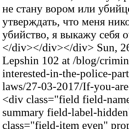
не стану вором или убийце
утверждать, что меня нико
убийство, я выкажу себя 
</div></div></div>
Sun, 2
Lepshin
102 at
/blog/crimi
interested-in-the-police-p
laws/27-03-2017/If-you-are-
<div class="field field-nam
summary field-label-hidden
class="field-item even" pr