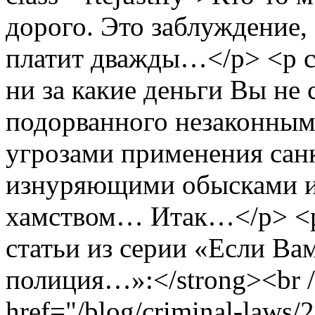
дорого. Это заблуждение, 
платит дважды…</p> <p cl
ни за какие деньги Вы не 
подорванного незаконны
угрозами применения сан
изнуряющими обысками и
хамством… Итак…</p> <p
статьи из серии «Если Ва
полиция…»:</strong><br
href="/blog/criminal-laws/2