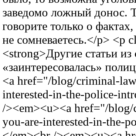
заведомо ложный донос. Т
говорите только о фактах
не сомневаетесь.</p> <p cl
<strong>Другие статьи из
«заинтересовалась» поли
<a href="/blog/criminal-la
interested-in-the-police-
/><em><u><a href="/blog/c
you-are-interested-in-the-
</em><br /><em><u><a href