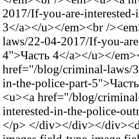
2017/If-you-are-interested-
3</a></u></em><br /><em>
laws/22-04-2017/If-you-are-
4">Часть 4</a></u></em>
href="/blog/criminal-laws/3
in-the-police-part-5">Час
<u><a href="/blog/criminal
interested-in-the-police-
</p> </div></div></div><di
images field-type-image fi