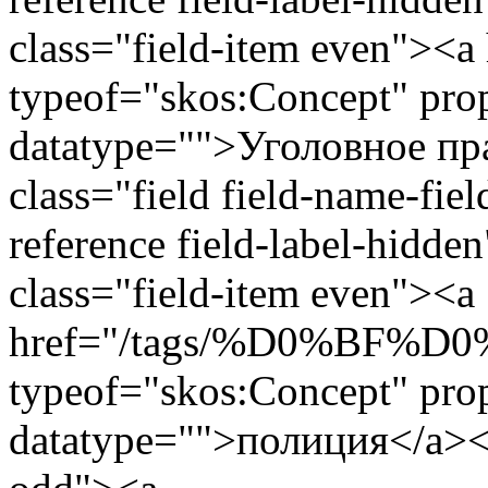
class="field-item even"><a 
typeof="skos:Concept" prop
datatype="">Уголовное пр
class="field field-name-fie
reference field-label-hidde
class="field-item even"><a
href="/tags/%D0%BF
typeof="skos:Concept" prop
datatype="">полиция</a></