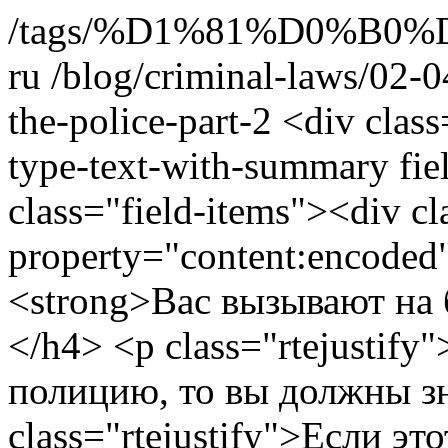
/tags/%D1%81%D0%B
ru
/blog/criminal-laws/02-0
the-police-part-2
<div class
type-text-with-summary fie
class="field-items"><div cl
property="content:encoded"
<strong>Вас вызывают на 
</h4> <p class="rtejustif
полицию, то вы должны з
class="rtejustify">Если эт