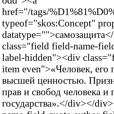
odd"><a
href="/tags/%D1%81
typeof="skos:Concept" prop
datatype="">самозащита</
class="field field-name-fiel
label-hidden"><div class="f
item even">«Человек, его
высшей ценностью. Призн
прав и свобод человека и 
государства».</div></div><