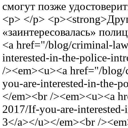
смогут позже удостоверит
<p> </p> <p><strong>Друг
«заинтересовалась» поли
<a href="/blog/criminal-la
interested-in-the-police-
/><em><u><a href="/blog/c
you-are-interested-in-the-
</em><br /><em><u><a href
2017/If-you-are-interested-
3</a></u></em><br /><em>