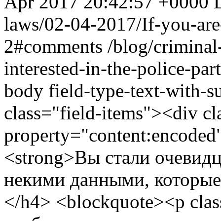
Apr 2017 20:42:57 +0000
laws/02-04-2017/If-you-are-
2#comments
/blog/criminal
interested-in-the-police-par
body field-type-text-with-
class="field-items"><div cl
property="content:encoded"
<strong>Вы стали очевидц
некими данными, которые
</h4> <blockquote><p clas