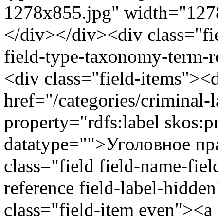
1278x855.jpg" width="1278
</div></div><div class="fie
field-type-taxonomy-term-re
<div class="field-items"><
href="/categories/criminal
property="rdfs:label skos:p
datatype="">Уголовное пр
class="field field-name-fie
reference field-label-hidde
class="field-item even"><a