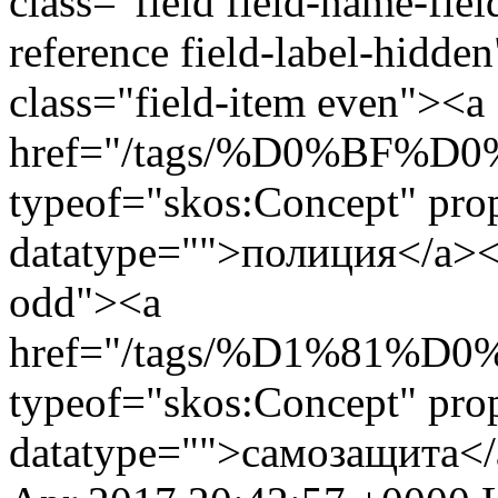
class="field field-name-fie
reference field-label-hidde
class="field-item even"><a
href="/tags/%D0%BF
typeof="skos:Concept" prop
datatype="">полиция</a></
odd"><a
href="/tags/%D1%81
typeof="skos:Concept" prop
datatype="">самозащита</