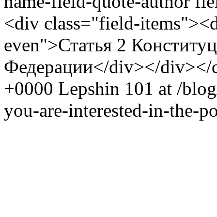
name-field-quote-author fie
<div class="field-items"><d
even">Статья 2 Конститу
Федерации</div></div></
+0000
Lepshin
101 at
/blog
you-are-interested-in-the-