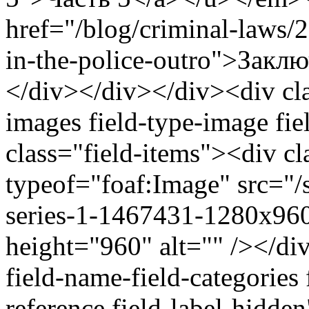
href="/blog/criminal-laws/2
in-the-police-outro">Зак
</div></div></div><div clas
images field-type-image fi
class="field-items"><div c
typeof="foaf:Image" src="/s
series-1-1467431-1280x96
height="960" alt="" /></di
field-name-field-categories
reference field-label-hidde