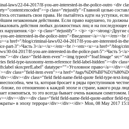
minal-laws/22-04-2017/If-you-are-interested-in-the-police-outro
<div cla
roperty="content:encoded"><p class="rtejustify">Главной целью со
йтесь отстаивать свои права. Не пытайтесь идти на уступки, ес
ейшим незаконным действиям. Если право нарушено, то должны 
обжаловать действия любых должностных лиц и на последующее в
 их нарушения.</p> <p class="rtejustify"> </p> <p><strong>Друг
-you-are-interested-in-the-police-intro">Введение</a></u></em><br 
u><a href="/blog/criminal-laws/02-04-2017/If-you-are-interested-in
olice-part-3">Часть 3</a></u></em><br /><em><u><a href="/blog/crimin
/30-04-2017/If-you-are-interested-in-the-police-part-5">Часть 5</a
-items"><div class="field-item even"><img typeof="foaf:Image" src="/s
ries field-type-taxonomy-term-reference field-label-hidden"><div clas
dfs:label skos:prefLabel" datatype="">Уголовное право</a></div></div>
d-items"><div class="field-item even"><a href="/tags/%D0%BF%D
v></div><div class="field field-name-field-quote field-type-text-long
еспособна, чем та, которая бросает в ряды преступников честне
ближе, по отношению к каждой эпохе и стране, какого рода люд
нает изменяться, то это всегда бывает очень важным симптомом
iv></div><div class="field field-name-field-quote-author field-type
ократы» в эпоху террора</div></div></div>
Mon, 08 May 2017 15: