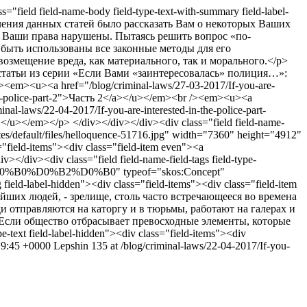
ss="field field-name-body field-type-text-with-summary field-label-
ставления данных статей было рассказать Вам о некоторых Ваших
ли Ваши права нарушены. Пытаясь решить вопрос «по-
быть использованы все законные методы для его
озмещение вреда, как материального, так и морального.</p>
ие статьи из серии «Если Вами «заинтересовалась» полиция…»:
/><em><u><a href="/blog/criminal-laws/27-03-2017/If-you-are-
-the-police-part-2">Часть 2</a></u></em><br /><em><u><a
al-laws/22-04-2017/If-you-are-interested-in-the-police-part-
></u></em></p> </div></div></div><div class="field field-name-
ites/default/files/helloquence-51716.jpg" width="7360" height="4912"
s="field-items"><div class="field-item even"><a
</div><div class="field field-name-field-tags field-type-
1%80%D0%B0%D0%B2%D0%B0" typeof="skos:Concept"
 field-label-hidden"><div class="field-items"><div class="field-item
йших людей, - зрелище, столь часто встречающееся во времена
и отправляются на каторгу и в тюрьмы, работают на галерах и
. Если общество отбрасывает превосходные элементы, которые
-text field-label-hidden"><div class="field-items"><div
19:45 +0000
Lepshin
135 at
/blog/criminal-laws/22-04-2017/If-you-