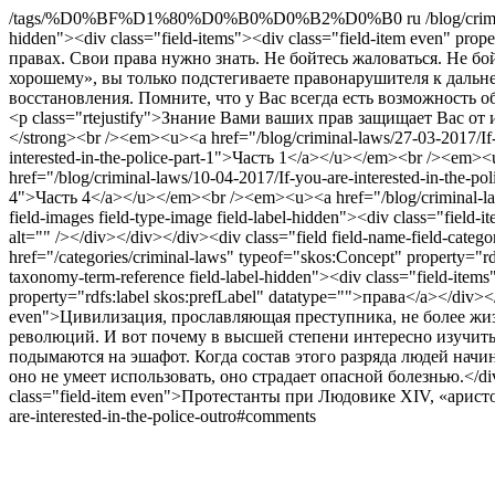
/tags/%D0%BF%D1%80%D0%B0%D0%B2%D0%B0
ru
/blog/cri
hidden"><div class="field-items"><div class="field-item even" p
правах. Свои права нужно знать. Не бойтесь жаловаться. Не бо
хорошему», вы только подстегиваете правонарушителя к дальн
восстановления. Помните, что у Вас всегда есть возможность 
<p class="rtejustify">Знание Вами ваших прав защищает Вас от
</strong><br /><em><u><a href="/blog/criminal-laws/27-03-2017/If
interested-in-the-police-part-1">Часть 1</a></u></em><br /><em><
href="/blog/criminal-laws/10-04-2017/If-you-are-interested-in-the-p
4">Часть 4</a></u></em><br /><em><u><a href="/blog/criminal-laws
field-images field-type-image field-label-hidden"><div class="field
alt="" /></div></div></div><div class="field field-name-field-catego
href="/categories/criminal-laws" typeof="skos:Concept" property="r
taxonomy-term-reference field-label-hidden"><div class="fiel
property="rdfs:label skos:prefLabel" datatype="">права</a></div></di
even">Цивилизация, прославляющая преступника, не более жизн
революций. И вот почему в высшей степени интересно изучить 
подымаются на эшафот. Когда состав этого разряда людей начи
оно не умеет использовать, оно страдает опасной болезнью.</div></d
class="field-item even">Протестанты при Людовике ХIV, «арист
are-interested-in-the-police-outro#comments